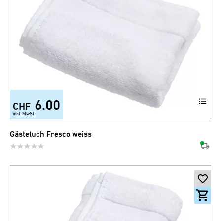
6.00
CHF
+2
inkl. MwSt.
Gästetuch Fresco weiss