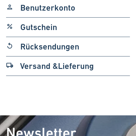
Benutzerkonto
person
Gutschein
percent
Rücksendungen
replay
Versand &Lieferung
local_shipping
Newsletter