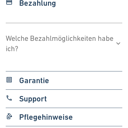
Bezahlung
payment
Welche Bezahlmöglichkeiten habe
ich?
Garantie
receipt
Support
phone
Pflegehinweise
sanitizer