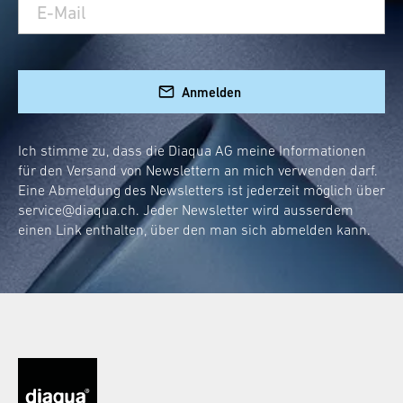
reagieren auf Geräusche und erhellen dein
Bad, sobald du es betrittst. Kein betätigen
des Lichtschalters notwendig - eine echte
Anmelden
Innovation
Hygienische Aspekte
: hochwertige
Materialien und einfache
Ich stimme zu, dass die Diaqua AG meine Informationen
für den Versand von Newslettern an mich verwenden darf.
Reinigungsmöglichkeiten sorgen für
Eine Abmeldung des Newsletters ist jederzeit möglich über
Sauberkeit.
service@diaqua.ch
. Jeder Newsletter wird ausserdem
Designelement
: ein beleuchteter
einen Link enthalten, über den man sich abmelden kann.
Toilettensitz fügt deinem Bad ein
modernes, stilvolles Element hinzu.
Einfache Montage
: abnehmbar durch
Knopfdruck
Wie funktioniert ein WC-
Deckel mit LED-