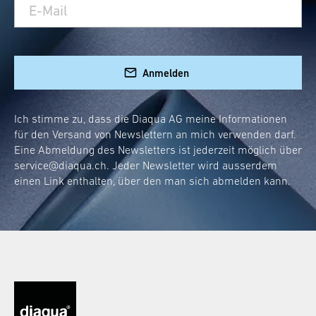
robust, langlebig und sehen dabei auch noch
diaqua®
stilvoll aus. Die Klappgriffe von
.
Rostfrei und leicht zu reinigen
Modernes Design, das zu jeder
Anmelden
Badeinrichtung passt
Hohe Belastbarkeit für maximale
Ich stimme zu, dass die Diaqua AG meine Informationen
Sicherheit
für den Versand von Newslettern an mich verwenden darf.
Eine Abmeldung des Newsletters ist jederzeit möglich über
Der optimale Klappgriff für
service@diaqua.ch
. Jeder Newsletter wird ausserdem
einen Link enthalten, über den man sich abmelden kann.
das WC
Ein WC-Klappgriff muss besonderen
Anforderungen gerecht werden. Er soll Halt
geben und gleichzeitig leicht bedienbar sein.
Diaqua®
hat es sich zur Aufgabe gemacht,
Produkte zu entwickeln, die genau diese