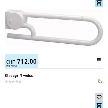
712.00
CHF
inkl. MwSt.
Klappgriff weiss