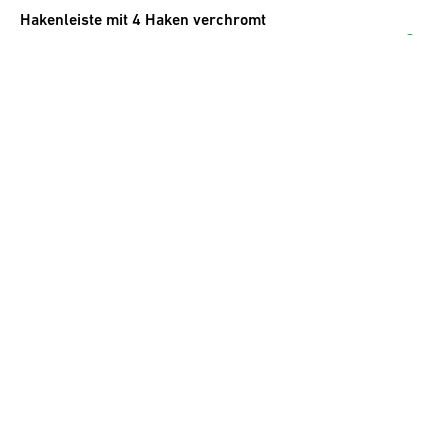
Hakenleiste mit 4 Haken verchromt
9.10
CHF
inkl. MwSt.
1er- Klemmhaken INOX matt