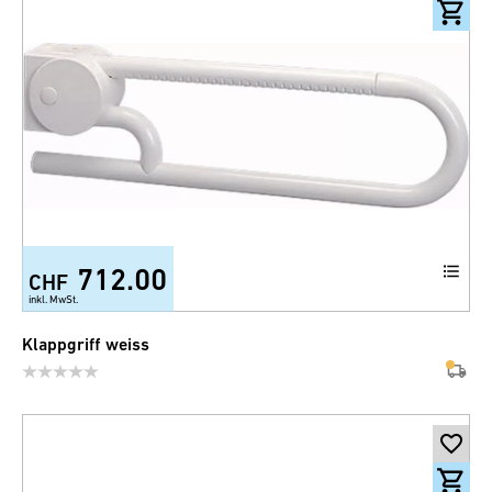
712.00
CHF
inkl. MwSt.
Klappgriff weiss