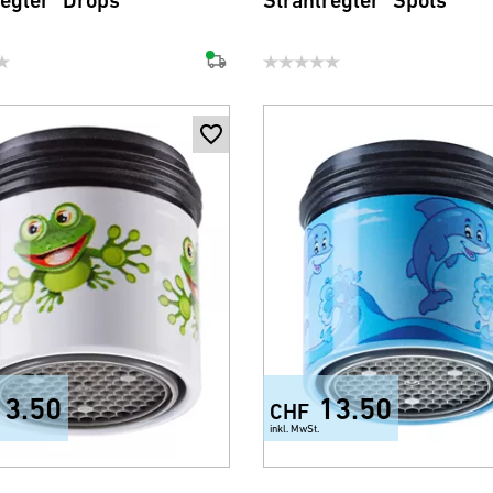
regler "Drops"
Strahlregler "Spots"
13.50
13.50
CHF
inkl. MwSt.