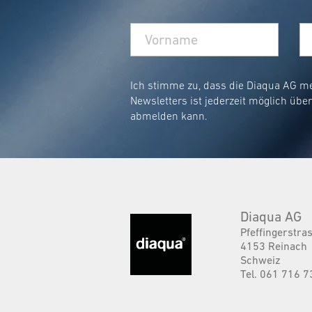
Ich stimme zu, dass die Diaqua AG m
Newsletters ist jederzeit möglich übe
abmelden kann.
Diaqua AG
Pfeffingerstra
4153 Reinach
Schweiz
Tel. 061 716 7