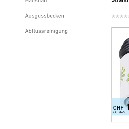
Strahl
Haushalt
Ausgussbecken
Abflussreinigung
CHF
inkl. MwSt.