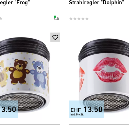
egler "Frog"
Strahlregler "Dolphin"
13.50
13.50
CHF
inkl. MwSt.