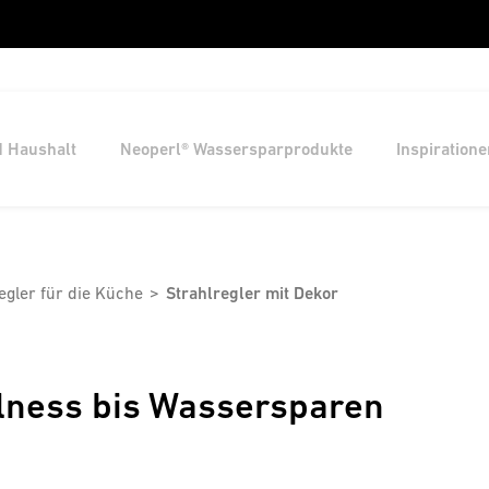
d Haushalt
Neoperl® Wassersparprodukte
Inspiratione
egler für die Küche
Strahlregler mit Dekor
lness bis Wassersparen