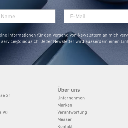
eine Informationen für den Versand von Newslettern an mich ve
r
service@diaqua.ch
. Jeder Newsletter wird ausserdem einen Lin
Über uns
sse 21
Unternehmen
Marken
Verantwortung
3 90
Messen
Kontakt