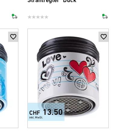
Strahlregler "Duck"
13.50
CHF
inkl. MwSt.