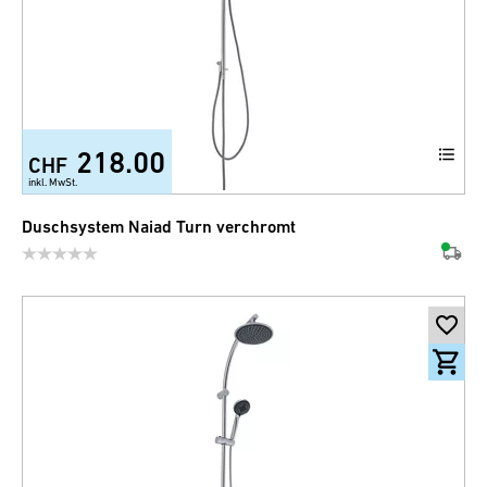
218.00
CHF
inkl. MwSt.
Duschsystem Naiad Turn verchromt