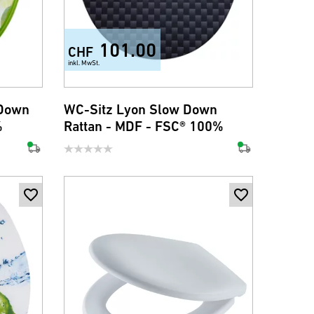
101.00
CHF
inkl. MwSt.
 Down
WC-Sitz Lyon Slow Down
%
Rattan - MDF - FSC® 100%