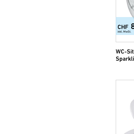
CHF
inkl. MwSt.
WC-Sit
Sparkl