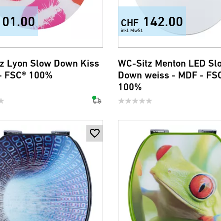
101.00
142.00
CHF
inkl. MwSt.
z Lyon Slow Down Kiss
WC-Sitz Menton LED Sl
- FSC® 100%
Down weiss - MDF - FS
100%