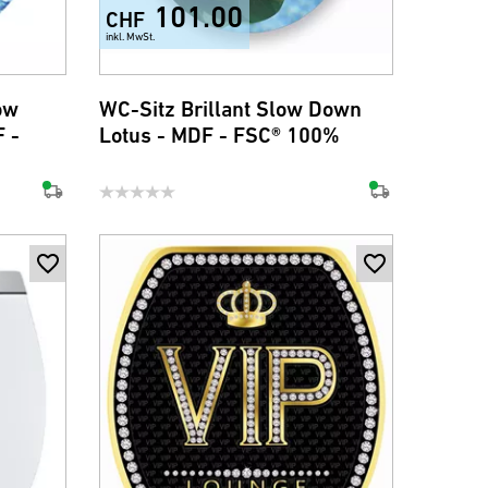
101.00
CHF
inkl. MwSt.
ow
WC-Sitz Brillant Slow Down
 -
Lotus - MDF - FSC® 100%