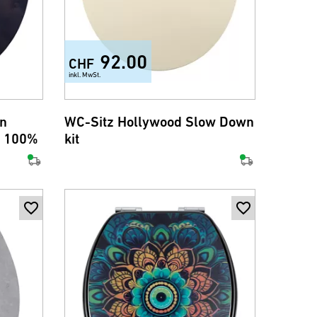
92.00
CHF
inkl. MwSt.
+7
wn
WC-Sitz Hollywood Slow Down
® 100%
kit