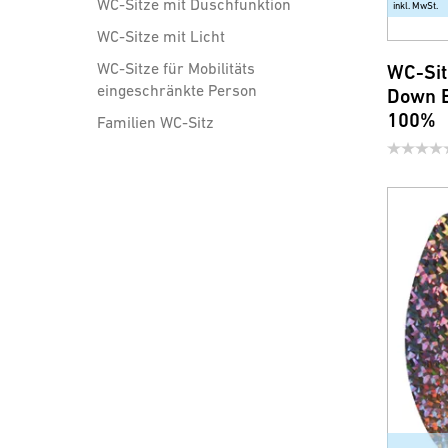
WC-Sitze mit Duschfunktion
inkl. MwSt.
WC-Sitze mit Licht
WC-Sitze für Mobilitäts
WC-Sit
eingeschränkte Person
Down E
100%
Familien WC-Sitz
Brausen, Brauseschläuche
und Zubehör
Wassersparprodukte für
Armatur und Dusche