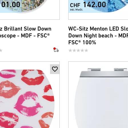
101.00
142.00
CHF
inkl. MwSt.
z Brillant Slow Down
WC-Sitz Menton LED Sl
oscope - MDF - FSC®
Down Night beach - MDF
FSC® 100%