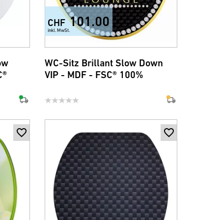
101.00
CHF
inkl. MwSt.
ow
WC-Sitz Brillant Slow Down
C®
VIP - MDF - FSC® 100%