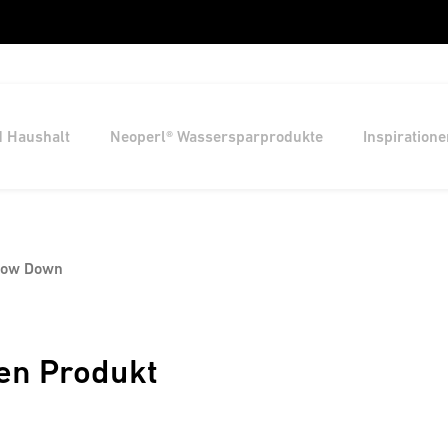
d Haushalt
Neoperl® Wassersparprodukte
Inspiratione
Slow Down
en Produkt