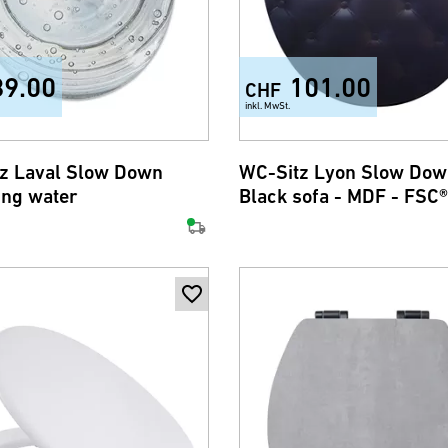
89.00
101.00
CHF
inkl. MwSt.
z Laval Slow Down
WC-Sitz Lyon Slow Do
ing water
Black sofa - MDF - FSC