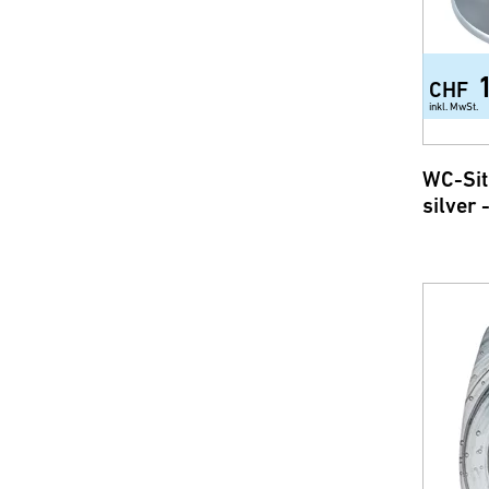
CHF
inkl. MwSt.
WC-Sit
silver