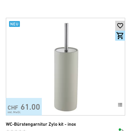
NEU
61.00
CHF
+7
inkl. MwSt.
WC-Bürstengarnitur Zylo kit - inox