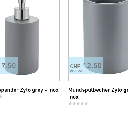
17.50
12.50
CHF
inkl. MwSt.
spender Zylo grey - inox
Mundspülbecher Zylo gr
inox